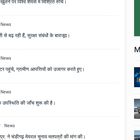
ुलने पर विश्व शेयर्स में मिश्रित रुचि।
News
से बढ़ रही हैं, सुरक्षा संबंधों के बावजूद।
M
News
्रैक्टर पहुंचे, ग्रामीण आपत्तियों को उजागर करते हुए।
Technology
06 , Dec , 2025
1
1
nch:
Docker Sandboxes Launch:
ye
AI Coding Agents Ke Liye
News
eez
Secure Solution | Hindeez
Automobile
29 , Dec , 2024
पस्थिति की जाँच शुरू की है।
2
2
1,453
इवेको ग्रुप इतालवी सेना को 1,453
दान
सामरिक-लॉजिस्टिक ट्रक प्रदान
करेगा।
News
Automobile
29 , Dec , 2024
प्र. ने चंडीगढ़ मेयरल चुनाव मतपत्रों की मांग की।