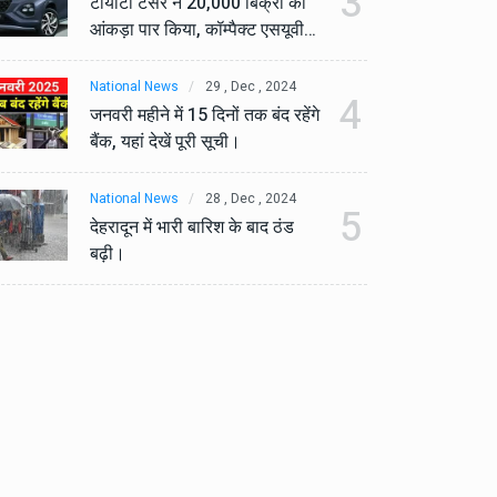
3
टोयोटा टैसर ने 20,000 बिक्री का
टो
आंकड़ा पार किया, कॉम्पैक्ट एसयूवी
आं
सेगमेंट में मजबूत प्रभाव डाला।
से
National News
29 , Dec , 2024
Na
4
जनवरी महीने में 15 दिनों तक बंद रहेंगे
जनव
बैंक, यहां देखें पूरी सूची।
बैं
National News
28 , Dec , 2024
Na
5
देहरादून में भारी बारिश के बाद ठंड
देह
बढ़ी।
बढ