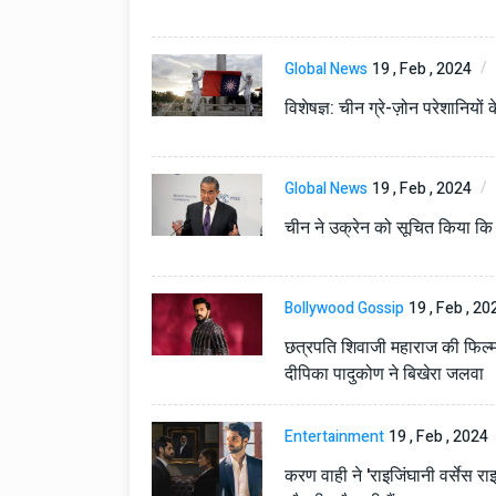
टोयोटा टैसर ने 20,000 बिक्र
आंकड़ा पार किया, कॉम्पैक्ट एस
सेगमेंट में मजबूत प्रभाव डाला
Global News
19 , Feb , 2024
National News
29 , Dec , 2
विशेषज्ञ: चीन ग्रे-ज़ोन परेशानियों
जनवरी महीने में 15 दिनों तक बंद
बैंक, यहां देखें पूरी सूची।
Global News
19 , Feb , 2024
National News
28 , Dec , 2
देहरादून में भारी बारिश के बाद 
चीन ने उक्रेन को सूचित किया कि
बढ़ी।
Bollywood Gossip
19 , Feb , 20
छत्रपति शिवाजी महाराज की फिल्म 
दीपिका पादुकोण ने बिखेरा जलवा
Entertainment
19 , Feb , 2024
करण वाही ने 'राइजिंघानी वर्सेस रा