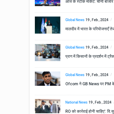
आज के स्टॉक मार्केट: चीनी बाजार ख
Global News
19 , Feb , 2024
मालदीव में भारत के परियोजनाएँ तेजी 
Global News
19 , Feb , 2024
प्राग में किसानों के प्रदर्शन में ट
Technology
06 , Dec , 2025
Docker Sandboxes Lau
AI Coding Agents Ke Li
Global News
19 , Feb , 2024
Secure Solution | Hind
Automobile
29 , Dec , 2024
Ofcom ने GB News पर PM के उ
इवेको ग्रुप इतालवी सेना को 
सामरिक-लॉजिस्टिक ट्रक प्र
करेगा।
National News
19 , Feb , 2024
Automobile
29 , Dec , 2024
RO को कार्रवाई होनी चाहिए’: वि.सु