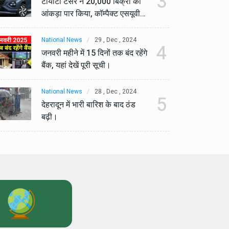
3
टोयोटा टैसर ने 20,000 बिक्री का
टो
आंकड़ा पार किया, कॉम्पैक्ट एसयूवी
आं
सेगमेंट में मजबूत प्रभाव डाला।
से
National News
29 , Dec , 2024
Na
4
जनवरी महीने में 15 दिनों तक बंद रहेंगे
जनव
बैंक, यहां देखें पूरी सूची।
बैं
National News
28 , Dec , 2024
Na
5
देहरादून में भारी बारिश के बाद ठंड
देह
बढ़ी।
बढ