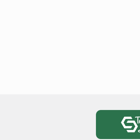
टोयोटा टैसर ने 20,000 बिक्र
आंकड़ा पार किया, कॉम्पैक्ट एस
सेगमेंट में मजबूत प्रभाव डाला
National News
29 , Dec , 2
जनवरी महीने में 15 दिनों तक बंद
बैंक, यहां देखें पूरी सूची।
National News
28 , Dec , 2
देहरादून में भारी बारिश के बाद 
बढ़ी।