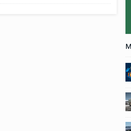
M
Technology
06 , Dec , 2025
1
1
nch:
Docker Sandboxes Launch:
ye
AI Coding Agents Ke Liye
eez
Secure Solution | Hindeez
Automobile
29 , Dec , 2024
2
2
1,453
इवेको ग्रुप इतालवी सेना को 1,453
दान
सामरिक-लॉजिस्टिक ट्रक प्रदान
करेगा।
Automobile
29 , Dec , 2024