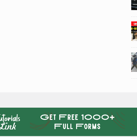
3
3
ी का
टोयोटा टैसर ने 20,000 बिक्री का
यूवी
आंकड़ा पार किया, कॉम्पैक्ट एसयूवी
।
सेगमेंट में मजबूत प्रभाव डाला।
024
National News
29 , Dec , 2024
4
4
 रहेंगे
जनवरी महीने में 15 दिनों तक बंद रहेंगे
बैंक, यहां देखें पूरी सूची।
024
National News
28 , Dec , 2024
5
5
ठंड
देहरादून में भारी बारिश के बाद ठंड
बढ़ी।