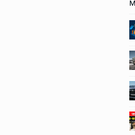
M
Technology
06 , Dec , 2025
1
1
nch:
Docker Sandboxes Launch:
ye
AI Coding Agents Ke Liye
eez
Secure Solution | Hindeez
Automobile
29 , Dec , 2024
2
2
1,453
इवेको ग्रुप इतालवी सेना को 1,453
दान
सामरिक-लॉजिस्टिक ट्रक प्रदान
करेगा।
Automobile
29 , Dec , 2024
3
3
ी का
टोयोटा टैसर ने 20,000 बिक्री का
यूवी
आंकड़ा पार किया, कॉम्पैक्ट एसयूवी
।
सेगमेंट में मजबूत प्रभाव डाला।
024
National News
29 , Dec , 2024
4
4
 रहेंगे
जनवरी महीने में 15 दिनों तक बंद रहेंगे
बैंक, यहां देखें पूरी सूची।