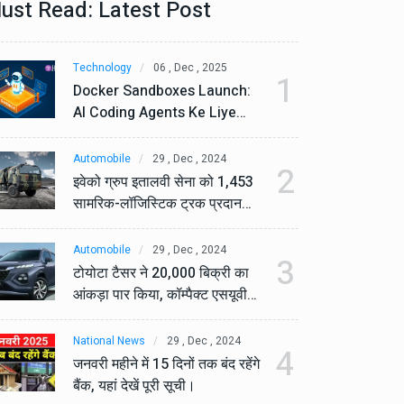
ust Read: Latest Post
Technology
06 , Dec , 2025
Te
1
Docker Sandboxes Launch:
Do
AI Coding Agents Ke Liye
AI
Secure Solution | Hindeez
Se
Automobile
29 , Dec , 2024
Au
2
इवेको ग्रुप इतालवी सेना को 1,453
इव
सामरिक-लॉजिस्टिक ट्रक प्रदान
सा
करेगा।
कर
Automobile
29 , Dec , 2024
Au
3
टोयोटा टैसर ने 20,000 बिक्री का
टो
आंकड़ा पार किया, कॉम्पैक्ट एसयूवी
आं
सेगमेंट में मजबूत प्रभाव डाला।
से
National News
29 , Dec , 2024
Na
4
जनवरी महीने में 15 दिनों तक बंद रहेंगे
जनव
बैंक, यहां देखें पूरी सूची।
बैं