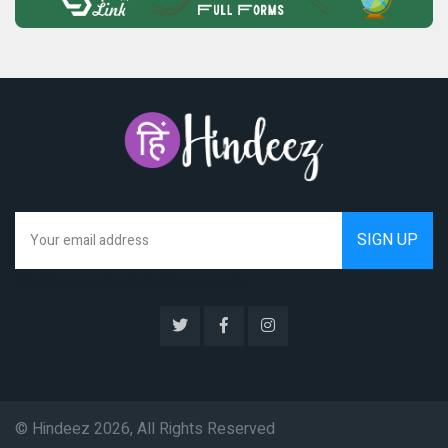
We hate spam as much as you do
© Hindeez 2026, All Rights Reserved