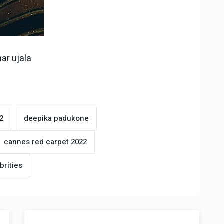
ar ujala
22
deepika padukone
cannes red carpet 2022
brities