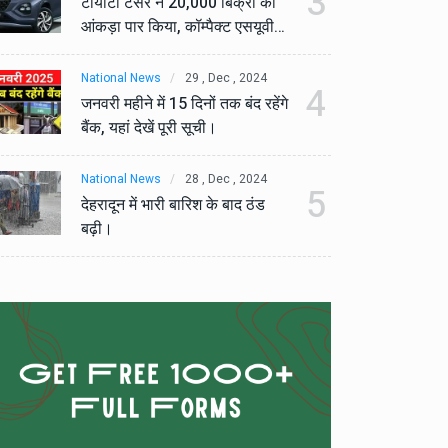
3
टोयोटा टैसर ने 20,000 बिक्री का
टो
आंकड़ा पार किया, कॉम्पैक्ट एसयूवी
आं
सेगमेंट में मजबूत प्रभाव डाला।
से
National News
29 , Dec , 2024
Na
4
जनवरी महीने में 15 दिनों तक बंद रहेंगे
जनव
बैंक, यहां देखें पूरी सूची।
बैं
National News
28 , Dec , 2024
Na
5
देहरादून में भारी बारिश के बाद ठंड
देह
बढ़ी।
बढ