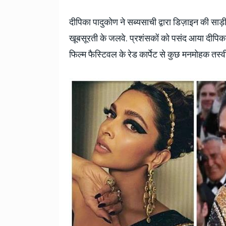
टोयोटा टैसर ने 20,000 बिक्र
आंकड़ा पार किया, कॉम्पैक्ट एस
दीपिका पादुकोण ने सब्यसाची द्वारा डिज़ाइन की साड़ी
सेगमेंट में मजबूत प्रभाव डाला
खूबसूरती के जलवे. प्रशंसकों को पसंद आया दीपिका 
National News
29 , Dec , 2
जनवरी महीने में 15 दिनों तक बंद
फिल्म फैस्टिवल के रेड कार्पेट से कुछ मनमोहक तस्वीर
बैंक, यहां देखें पूरी सूची।
National News
28 , Dec , 2
देहरादून में भारी बारिश के बाद 
बढ़ी।